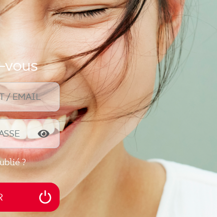
z-vous
T / EMAIL
ASSE
ublié ?
R