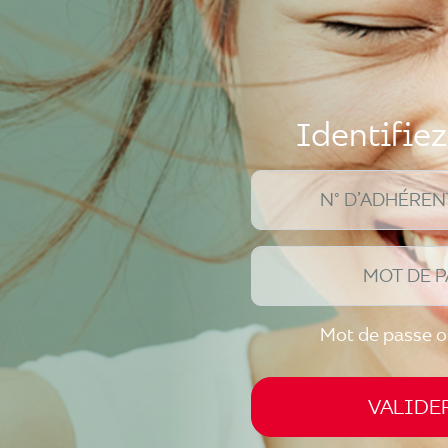
Identifie
N° D’ADHÉREN
MOT DE P
Mot de passe o
VALIDE